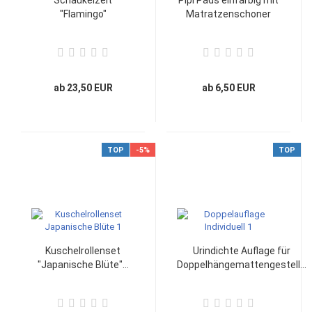
"Flamingo"
Matratzenschoner
ab 23,50 EUR
ab 6,50 EUR
TOP
-5%
TOP
Kuschelrollenset
Urindichte Auflage für
"Japanische Blüte"...
Doppelhängemattengestell...