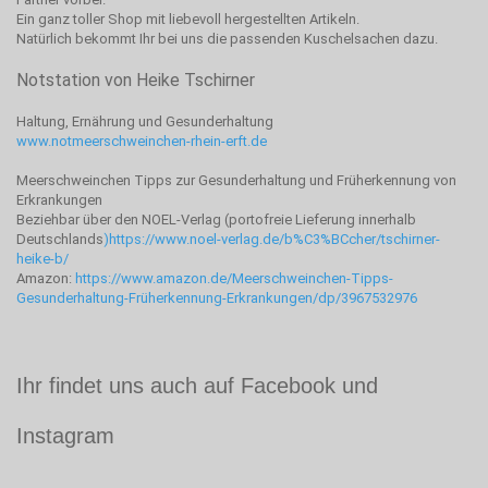
Ein ganz toller Shop mit liebevoll hergestellten Artikeln.
Natürlich bekommt Ihr bei uns die passenden Kuschelsachen dazu.
Notstation von Heike Tschirner
Haltung, Ernährung und Gesunderhaltung
www.notmeerschweinchen-rhein-erft.de
Meerschweinchen Tipps zur Gesunderhaltung und Früherkennung von
Erkrankungen
Beziehbar über den NOEL-Verlag (portofreie Lieferung innerhalb
Deutschlands
)
https://www.noel-verlag.de/b%C3%BCcher/tschirner-
heike-b/
Amazon:
https://www.amazon.de/Meerschweinchen-Tipps-
Gesunderhaltung-Früherkennung-Erkrankungen/dp/3967532976
Ihr findet uns auch auf Facebook und
Instagram