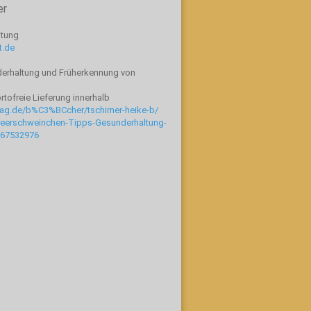
er
ltung
t.de
erhaltung und Früherkennung von
tofreie Lieferung innerhalb
lag.de/b%C3%BCcher/tschirner-heike-b/
eerschweinchen-Tipps-Gesunderhaltung-
967532976