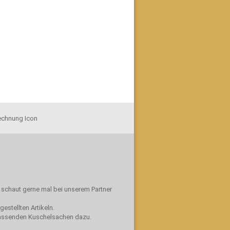
n schaut gerne mal bei unserem Partner
gestellten Artikeln.
passenden Kuschelsachen dazu.