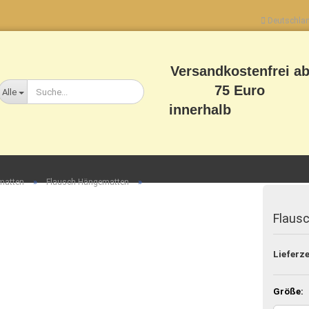
Deutschla
Lieferland
Versandkostenfrei a
75 Euro
Alle
innerhalb
Deutschlands
»
»
matten
Flausch Hängematten
Konto erstellen
Flaus
Passwort vergessen?
Lieferze
Größe: