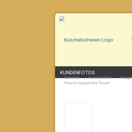
KUNDENFOTOS
»
»
Startseite
Kuschelartikel
Hänge
Flausch Hängematte "Rosen"