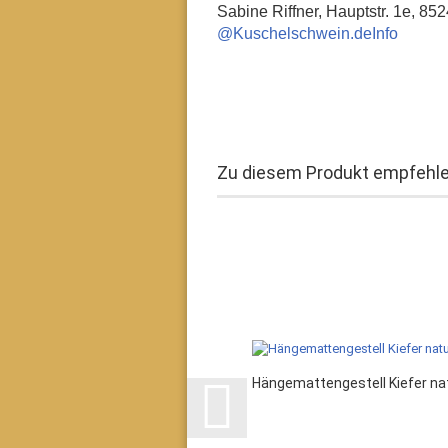
Sabine Riffner, Hauptstr. 1e, 
@Kuschelschwein.deInfo
Zu diesem Produkt empfehlen
Hängemattengestell Kiefer na