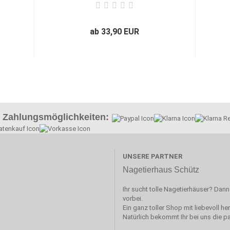
ab 33,90 EUR
Zahlungsmöglichkeiten:
UNSERE PARTNER
Nagetierhaus Schütz
Ihr sucht tolle Nagetierhäuser? Dan
vorbei.
Ein ganz toller Shop mit liebevoll her
Natürlich bekommt Ihr bei uns die 