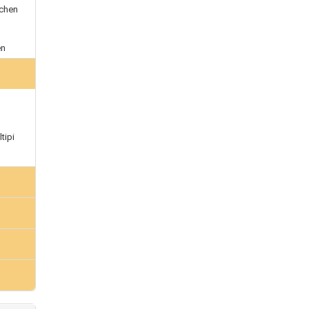
nchen
en
tipi