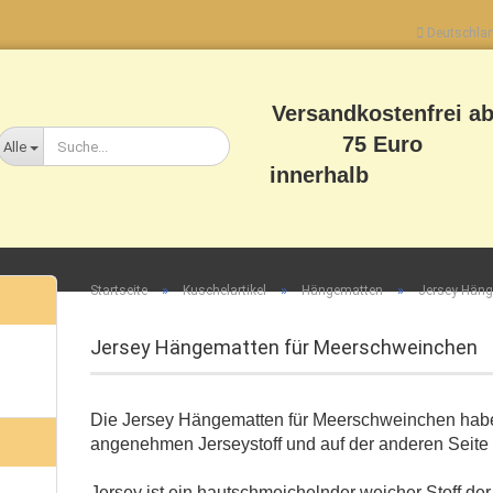
Deutschla
Lieferland
Versandkostenfrei a
75 Euro
Alle
innerhalb
Deutschlands
»
»
»
Startseite
Kuschelartikel
Hängematten
Jersey Hän
Konto erstellen
Jersey Hängematten für Meerschweinchen
Passwort vergessen?
Die Jersey Hängematten für Meerschweinchen habe
angenehmen Jerseystoff und auf der anderen Seite 
Jersey ist ein hautschmeichelnder weicher Stoff der