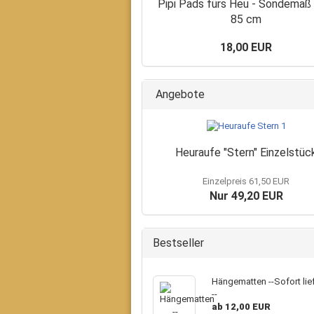
Pipi Pads fürs Heu - Sondemaß 
85 cm
18,00 EUR
Angebote
Heuraufe "Stern" Einzelstüc
Einzelpreis 61,50 EUR
Nur 49,20 EUR
Bestseller
Hängematten --Sofort lie
--
ab 12,00 EUR