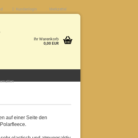
nd
Kundenlogin
Merkzettel
b
Ihr Warenkorb
0,00 EUR
gematten
n auf einer Seite den
Polarfleece.
 sehr elastisch und atmungsaktiv