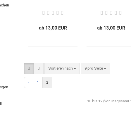
nchen
ab 13,00 EUR
ab 13,00 EUR
Sortieren nach
9 pro Seite
«
1
2
eigen
10
bis
12
(von insgesamt
l