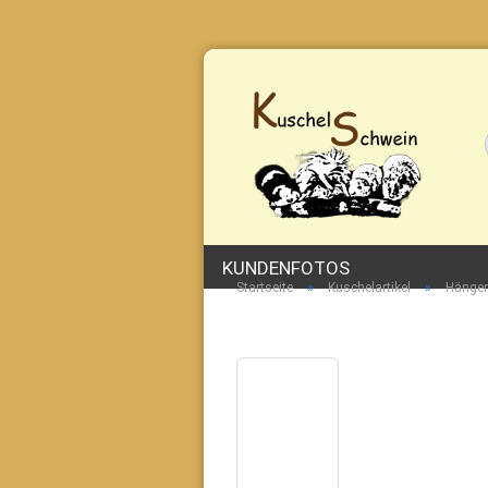
KUNDENFOTOS
»
»
Startseite
Kuschelartikel
Hänge