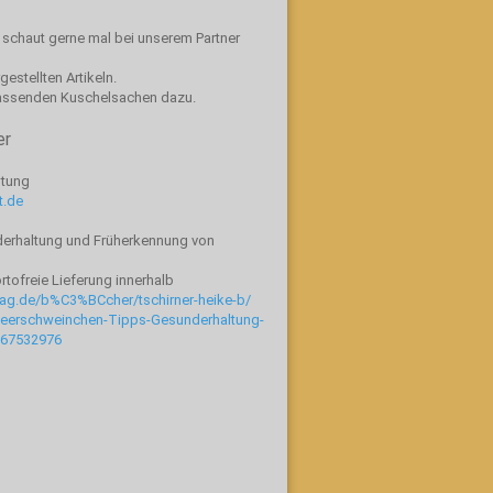
n schaut gerne mal bei unserem Partner
gestellten Artikeln.
passenden Kuschelsachen dazu.
er
ltung
t.de
erhaltung und Früherkennung von
tofreie Lieferung innerhalb
lag.de/b%C3%BCcher/tschirner-heike-b/
eerschweinchen-Tipps-Gesunderhaltung-
967532976