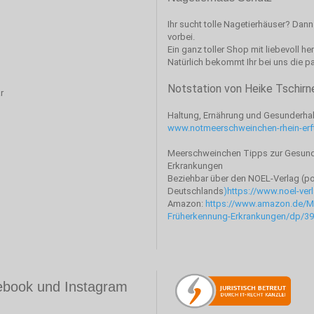
Ihr sucht tolle Nagetierhäuser? Dan
vorbei.
Ein ganz toller Shop mit liebevoll her
Natürlich bekommt Ihr bei uns die 
Notstation von Heike Tschirn
r
Haltung, Ernährung und Gesunderha
www.notmeerschweinchen-rhein-erf
Meerschweinchen Tipps zur Gesund
Erkrankungen
Beziehbar über den NOEL-Verlag (por
Deutschlands
)
https://www.noel-ver
Amazon:
https://www.amazon.de/M
Früherkennung-Erkrankungen/dp/3
cebook und Instagram