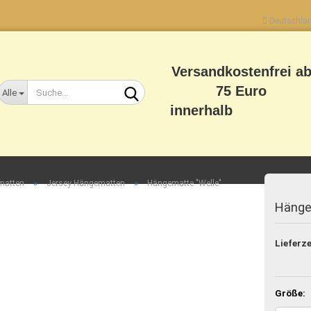
Deutschla
Lieferland
Versandkostenfrei a
75 Euro
Alle
innerhalb
Deutschlands
»
»
matten
Jersey Hängematten
Hängematte "Welle"
Hänge
Konto erstellen
Passwort vergessen?
Lieferze
Größe: