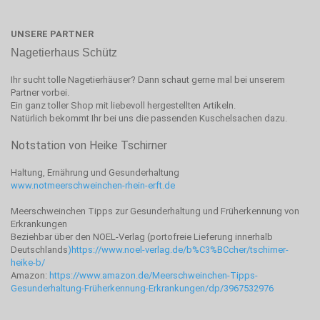
UNSERE PARTNER
Nagetierhaus Schütz
Ihr sucht tolle Nagetierhäuser? Dann schaut gerne mal bei unserem
Partner vorbei.
Ein ganz toller Shop mit liebevoll hergestellten Artikeln.
Natürlich bekommt Ihr bei uns die passenden Kuschelsachen dazu.
Notstation von Heike Tschirner
Haltung, Ernährung und Gesunderhaltung
www.notmeerschweinchen-rhein-erft.de
Meerschweinchen Tipps zur Gesunderhaltung und Früherkennung von
Erkrankungen
Beziehbar über den NOEL-Verlag (portofreie Lieferung innerhalb
Deutschlands
)
https://www.noel-verlag.de/b%C3%BCcher/tschirner-
heike-b/
Amazon:
https://www.amazon.de/Meerschweinchen-Tipps-
Gesunderhaltung-Früherkennung-Erkrankungen/dp/3967532976