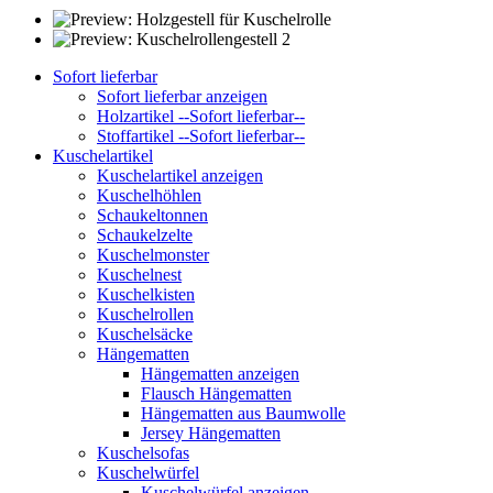
Sofort lieferbar
Sofort lieferbar anzeigen
Holzartikel --Sofort lieferbar--
Stoffartikel --Sofort lieferbar--
Kuschelartikel
Kuschelartikel anzeigen
Kuschelhöhlen
Schaukeltonnen
Schaukelzelte
Kuschelmonster
Kuschelnest
Kuschelkisten
Kuschelrollen
Kuschelsäcke
Hängematten
Hängematten anzeigen
Flausch Hängematten
Hängematten aus Baumwolle
Jersey Hängematten
Kuschelsofas
Kuschelwürfel
Kuschelwürfel anzeigen