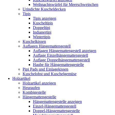
Weihnachtswürfel für Meerschweinchen
Urindichte Kuscheldecken
Tipis
Tipis anzeigen
Kuscheltipis
Doppeltipi
Indianertipi
Wintertipis
Kuschelkissen
Auflagen Hängemattengestell
Auflagen Hängemattengestell anzeigen
Auflage Einzelhängemattengestell
Auflage Doppelhängemattengestell
Haube für Hängemattengestelle
Pipi Pads und Einlagekissen
Kuschelobst und Kuschelgemüse
Holzartikel
Holzartikel anzeigen
Heuraufen
Kombigestelle
Hängemattengestelle
Hängemattengestelle anzeigen
Einzel-Hängemattengestell
Doppel-Hängemattengestelle