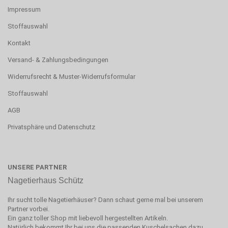
Impressum
Stoffauswahl
Kontakt
Versand- & Zahlungsbedingungen
Widerrufsrecht & Muster-Widerrufsformular
Stoffauswahl
AGB
Privatsphäre und Datenschutz
UNSERE PARTNER
Nagetierhaus Schütz
Ihr sucht tolle Nagetierhäuser? Dann schaut gerne mal bei unserem
Partner vorbei.
Ein ganz toller Shop mit liebevoll hergestellten Artikeln.
Natürlich bekommt Ihr bei uns die passenden Kuschelsachen dazu.