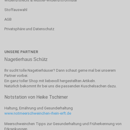
Widerrufsrecht & Muster-Widerrufsformular
Stoffauswahl
AGB
Privatsphäre und Datenschutz
UNSERE PARTNER
Nagetierhaus Schütz
Ihr sucht tolle Nagetierhäuser? Dann schaut gerne mal bei unserem
Partner vorbei.
Ein ganz toller Shop mit liebevoll hergestellten Artikeln.
Natürlich bekommt Ihr bei uns die passenden Kuschelsachen dazu.
Notstation von Heike Tschirner
Haltung, Ernährung und Gesunderhaltung
www.notmeerschweinchen-rhein-erft.de
Meerschweinchen Tipps zur Gesunderhaltung und Früherkennung von
Erkrankungen