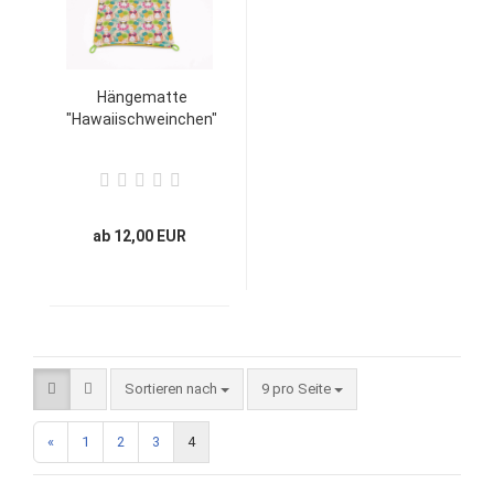
Hängematte
"Hawaiischweinchen"
ab 12,00 EUR
Sortieren nach
9 pro Seite
«
1
2
3
4