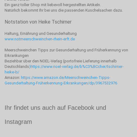
Ein ganz toller Shop mit liebevoll hergestellten Artikeln.
Natürlich bekommt Ihr bei uns die passenden Kuschelsachen dazu.
Notstation von Heike Tschirner
Haltung, Ernährung und Gesunderhaltung
www.notmeerschweinchen-rhein-erft.de
Meerschweinchen Tipps zur Gesunderhaltung und Früherkennung von
Erkrankungen
Beziehbar über den NOEL-Verlag (portofreie Lieferung innerhalb
Deutschlands
)
https://www.noel-verlag.de/b%C3%BCcher/tschirner-
heike-b/
Amazon:
https://www.amazon.de/Meerschweinchen-Tipps-
Gesunderhaltung-Früherkennung-Erkrankungen/dp/3967532976
Ihr findet uns auch auf Facebook und
Instagram